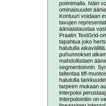
poimimalla. Näin v
ominaisuudet äänial
Kontuuri voidaan es
tavujen representat
äänialataustaa vas
Praatin TextGrid-om
tapahtua joko hertsi
halutulla aikavälill
puhunnokset alkam
mahdollistaen ään
segmentoinnin. Syn
tallentaa tiff-muoto
halutulla tarkkuudel
tarpeen mukaan aut
interpoloi perustaa
Interpolointiin on va
lineaarinen interpol