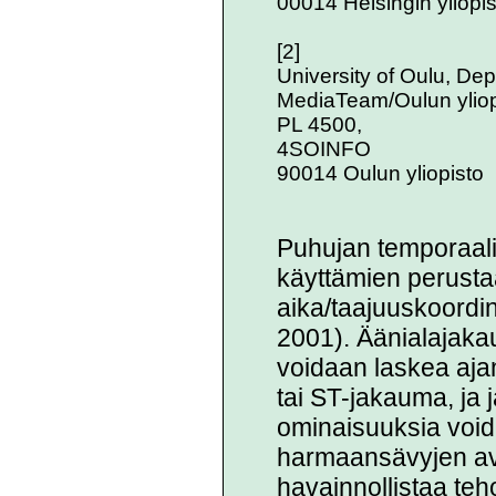
00014 Helsingin yliopis
[2]
University of Oulu, Dep
MediaTeam/Oulun yliop
PL 4500,
4SOINFO
90014 Oulun yliopisto
Puhujan temporaal
käyttämien perusta
aika/taajuuskoordin
2001). Äänialajaka
voidaan laskea aj
tai ST-jakauma, ja j
ominaisuuksia void
harmaansävyjen avu
havainnollistaa teh