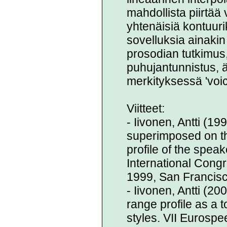
mahdollista piirtää 
yhtenäisiä kontuur
sovelluksia ainakin
prosodian tutkimus, 
puhujantunnistus, ä
merkityksessä 'voic
Viitteet:
- Iivonen, Antti (1
superimposed on th
profile of the spea
International Cong
1999, San Francisc
- Iivonen, Antti (2
range profile as a 
styles. VII Eurosp