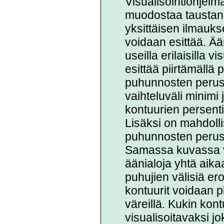
Visualisointiohjel
muodostaa taustan,
yksittäisen ilmauk
voidaan esittää. Ää
useilla erilaisilla v
esittää piirtämällä
puhunnosten perust
vaihteluväli minimi 
kontuurien persentii
Lisäksi on mahdollis
puhunnosten perus
Samassa kuvassa vo
äänialoja yhtä aikaa
puhujien välisiä er
kontuurit voidaan p
väreillä. Kukin kont
visualisoitavaksi jo