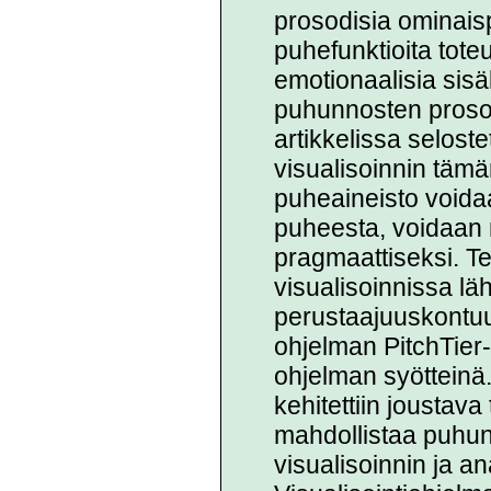
prosodisia ominaispi
puhefunktioita toteut
emotionaalisia sisä
puhunnosten prosod
artikkelissa selost
visualisoinnin tämä
puheaineisto voidaa
puheesta, voidaan
pragmaattiseksi. T
visualisoinnissa lähd
perustaajuuskontuu
ohjelman PitchTier-
ohjelman syötteinä.
kehitettiin joustav
mahdollistaa puhun
visualisoinnin ja an