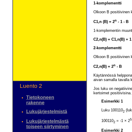
1-komplementti
Olkoon B positiivinen 
n
C1,n (B) = 2
- 1 - B
1-komplementin muunta
C2,n(B) = C1,n(B) + 1
2-komplementti
Olkoon B positiivinen 
n
C2,n(B) = 2
- B
Käytännössä helppona n
aivan samalla tavalla 
Luento 2
Jos luku on negatiivine
kertoimet positiivisina.
Tietokoneen
Esimerkki 1
rakenne
Luku 100110
(luk
Lukujärjestelmistä
2
5
100110
= -1 × 2
Lukujärjestelmästä
2
toiseen siirtyminen
Esimerkki 2