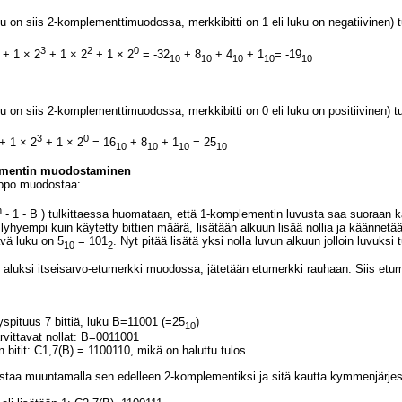
u on siis 2-komplementtimuodossa, merkkibitti on 1 eli luku on negatiivinen) t
3
2
0
+ 1 × 2
+ 1 × 2
+ 1 × 2
= -32
+ 8
+ 4
+ 1
= -19
10
10
10
10
10
u on siis 2-komplementtimuodossa, merkkibitti on 0 eli luku on positiivinen) t
3
0
+ 1 × 2
+ 1 × 2
= 16
+ 8
+ 1
= 25
10
10
10
10
ementin muodostaminen
lppo muodostaa:
n
- 1 - B ) tulkittaessa huomataan, että 1-komplementin luvusta saa suoraan kään
lyhyempi kuin käytetty bittien määrä, lisätään alkuun lisää nollia ja käännetä
ävä luku on 5
= 101
. Nyt pitää lisätä yksi nolla luvun alkuun jolloin luvuksi
10
2
 aluksi itseisarvo-etumerkki muodossa, jätetään etumerkki rauhaan. Siis etu
spituus 7 bittiä, luku B=11001 (=25
)
10
rvittavat nollat: B=0011001
bitit: C1,7(B) = 1100110, mikä on haluttu tulos
istaa muuntamalla sen edelleen 2-komplementiksi ja sitä kautta kymmenjärje