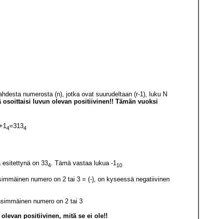
desta numerosta (n), jotka ovat suurudeltaan (r-1), luku N
osoittaisi luvun olevan positiivinen!! Tämän vuoksi
+1
=313
4
4
 esitettynä on 33
. Tämä vastaa lukua -1
4
10
simmäinen numero on 2 tai 3 = (-), on kyseessä negatiivinen
ensimmäinen numero on 2 tai 3
evan positiivinen, mitä se ei ole!!