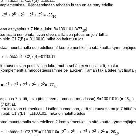
eli lisätään 1: C2,7(B)=1100111=
plementista 10-järjestelmään tehdään kuten on esitetty edellä:
6
5
2
1
0
 -2
+ 2
+ 2
+ 2
+ 2
= -25
10
an esityspituus 7 bittiä, luku B=1001101 (=77
)
10
itse lisätä numeroita luvun eteen, sillä sen pituus on jo 7 bittiä.
bitit: C1,7(B) = 0110010, mikä on haluttu tulos
istaa muuntamalla sen edelleen 2-komplementiksi ja sitä kautta kymmenjärje
eli lisätään 1: C2,7(B)=0110011.
uttaisi olevan positiivinen luku, mutta sehän ei voi olla sitä, koska
 komplementtia muodostaessamme peilauksen. Tämän takia tulee nyt lisätä yks
7
5
4
1
0
= -2
+ 2
+ 2
+ 2
+ 2
= -77
10
spituus 7 bittiä, luku (itseisarvo-etumerkki muodossa) B=10011010 (=-26
).
10
7 bittiä).
eta lainkaan etumerkkiin. Lisäksi huomataan, että suuruusosa on jo 7 bittiä pit
bitit: C1,7(B) = 11100101, mikä on haluttu tulos
istaa muuntamalla sen edelleen 2-komplementiksi ja sitä kautta kymmenjärje
7
6
5
2
1
eli lisätään 1: C2,7(B)=11100110= -2
+ 2
+ + 2
+ 2
+ 2
= -26
10