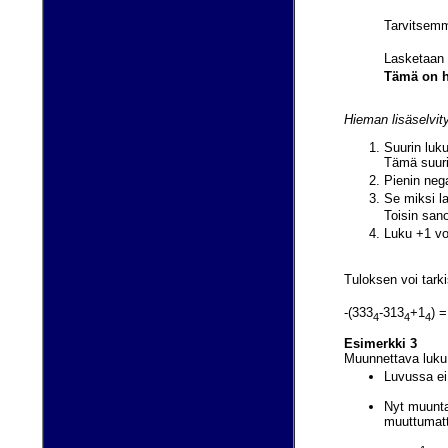
Tarvitsemme
Lasketaan
Tämä on h
Hieman lisäselvit
Suurin luku
Tämä suuri
Pienin nega
Se miksi l
Toisin sano
Luku +1 voi
Tuloksen voi tark
-(333
-313
+1
) =
4
4
4
Esimerkki 3
Muunnettava luku
Luvussa ei 
Nyt muunta
muuttumat