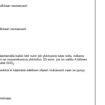
ulkitaan seuraavasti:
ulkitaan seuraavasti:
tämällä kaikki bitit nurin (eli ykkösestä tulee nolla, nollasta
än ne muunnoksessa ykkösiksi. Eli esim. jos on valittu 4 bittinen
 tulee 0101
2
merkkiä ei käännetä edellisen ohjeen mukaisesti vaan se pysyy
stelmään: