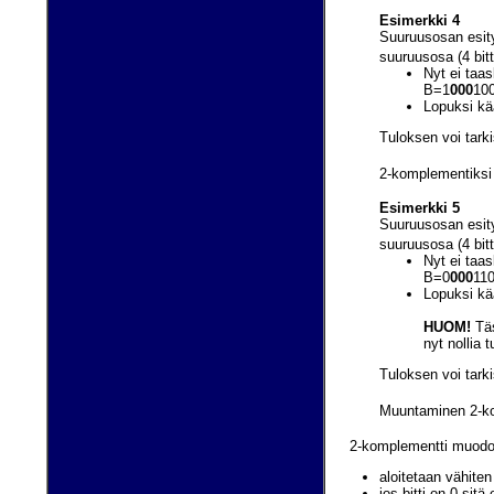
Esimerkki 4
Suuruusosan esity
suuruusosa (4 bitt
Nyt ei taas
B=1
000
100
Lopuksi kää
Tuloksen voi tark
2-komplementiksi 
Esimerkki 5
Suuruusosan esity
suuruusosa (4 bitt
Nyt ei taas
B=0
000
110
Lopuksi kä
HUOM!
Täs
nyt nollia 
Tuloksen voi tark
Muuntaminen 2-k
2-komplementti muodost
aloitetaan vähiten
jos bitti on 0 sit