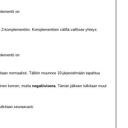
plementti on
-komplementtiin. Komplementtien välillä vallitsee yhteys:
plementti on
taan normaalisti. Tällöin muunnos 10-järjestelmään tapahtuu
llinen kerroin, mutta
negatiivisena
. Tämän jälkeen tulkitaan muut
ulkitaan seuraavasti: