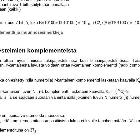
antuleva 1-bitti säilytetään ennallaan
ään (kaikki)
spituus 7 bittiä, luku B=10100= 0010100 ( = 10
) C2,7(B)=1101100 ( = -1
10
ementti ja muunnosesimerkkejä
estelmien komplementeista
 ottaa myös muissa lukujärjestelmissä kuin binäärijärjestelmässä. Täs
n. r-kantaisesta luvusta voidaan ottaa r-kantainen komplementti (radix comp
oka on esitetty n:llä numerolla) r-kantainen komplementti lasketaan kaavalla K
n
r-kantaisen luvun N , r-1 komplementti lasketaan kaavalla K
=(r
-1)-N.
r-1
, sillä se saadaan suoraan vähentämällä jokainen luvun N numero (n) numero
) on itseisarvo-etumerkki muodossa.
 että komplementoitaessa positiivista lukua ei luvulle tapahdu mitään. Näin o
ementoituna on 37
8