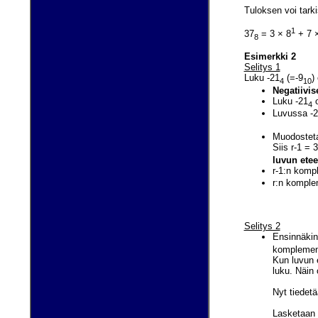
Tuloksen voi tark
1
37
= 3 × 8
+ 7 
8
Esimerkki 2
Selitys 1
Luku -21
(=-9
)
4
10
Negatiivis
Luku -21
o
4
Luvussa -
Muodosteta
Siis r-1 = 
luvun etee
r-1:n kompl
r:n komplem
Selitys 2
Ensinnäkin
komplement
Kun luvun 
luku. Näin 
Nyt tiedet
Lasketaan