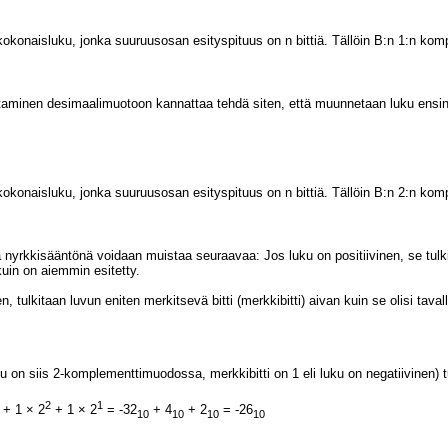
kokonaisluku, jonka suuruusosan esityspituus on n bittiä. Tällöin B:n 1:n kom
minen desimaalimuotoon kannattaa tehdä siten, että muunnetaan luku ensin 2
kokonaisluku, jonka suuruusosan esityspituus on n bittiä. Tällöin B:n 2:n kom
yrkkisääntönä voidaan muistaa seuraavaa: Jos luku on positiivinen, se tulki
kuin on aiemmin esitetty.
n, tulkitaan luvun eniten merkitsevä bitti (merkkibitti) aivan kuin se olisi tava
u on siis 2-komplementtimuodossa, merkkibitti on 1 eli luku on negatiivinen) t
2
1
+ 1 × 2
+ 1 × 2
= -32
+ 4
+ 2
= -26
10
10
10
10