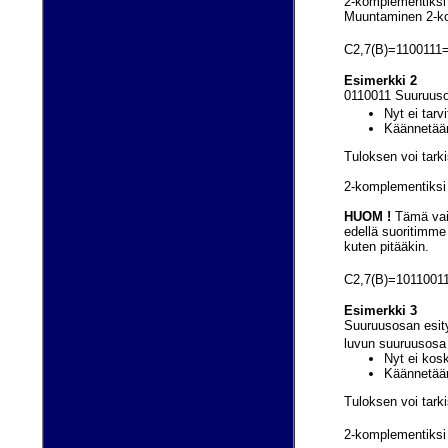
2-komplementiksi 
Muuntaminen 2-kom
C2,7(B)=1100111=
Esimerkki 2
0110011 Suuruusos
Nyt ei tarv
Käännetään 
Tuloksen voi tark
2-komplementiksi 
HUOM !
Tämä vaik
edellä suoritimme
kuten pitääkin.
C2,7(B)=10110011
Esimerkki 3
Suuruusosan esity
luvun suuruusosa (
Nyt ei kosk
Käännetään 
Tuloksen voi tark
2-komplementiksi 