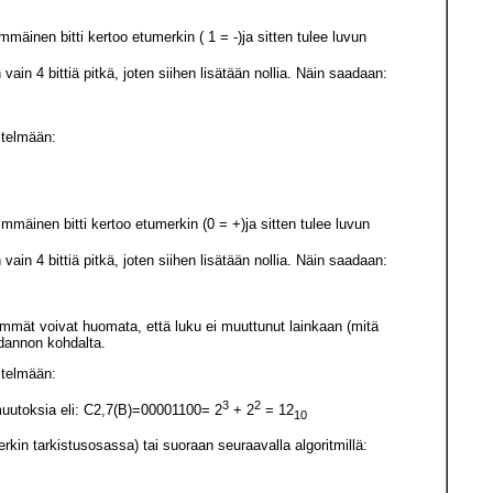
mmäinen bitti kertoo etumerkin ( 1 = -)ja sitten tulee luvun
in 4 bittiä pitkä, joten siihen lisätään nollia. Näin saadaan:
stelmään:
immäinen bitti kertoo etumerkin (0 = +)ja sitten tulee luvun
in 4 bittiä pitkä, joten siihen lisätään nollia. Näin saadaan:
mät voivat huomata, että luku ei muuttunut lainkaan (mitä
hdannon kohdalta.
stelmään:
3
2
uutoksia eli: C2,7(B)=00001100= 2
+ 2
= 12
10
kin tarkistusosassa) tai suoraan seuraavalla algoritmillä: