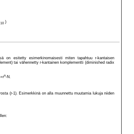
0
)
10
sä on esitetty esimerkinomaisesti miten tapahtuu r-kantaisen
lement) tai vähennetty r-kantainen komplementti (diminished radix
n
=r
-N.
r
sta (r-1). Esimerkkinä on alla muunnettu muutamia lukuja niiden
llen: