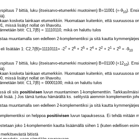
spituus 7 bittiä, luku (itseisarvo-etumerkki muotoinen) B=11001 (=-9
). Ensi
10
iä).
kaan kosketa lainkaan etumerkkiin. Huomataan kuitenkin, että suuruusosa on va
1, missä lisätyt nollat on lihavoitu.
nnetään bitit: C1,7(B) = 11110110, mikä on haluttu tulos
istaa muuntamalla sen edelleen 2-komplementiksi ja sitä kautta kymmenjärje
7
6
5
4
2
1
0
eli lisätään 1: C2,7(B)=11110111= -2
+ 2
+ 2
+ 2
+ 2
+ 2
+ 2
= -9
10
spituus 7 bittiä, luku (itseisarvo-etumerkki muotoinen) B=01100 (=12
). Ens
10
iä).
kaan kosketa lainkaan etumerkkiin. Huomataan kuitenkin, että suuruusosa on va
0, missä lisätyt nollat on lihavoitu.
ännetään bitit: C1,7(B) = 00001100, mikä on haluttu tulos
sä oli siis
positiivisen
luvun muuntaminen 1-komplementtiin. Tarkkasilmäisim
tuli lisää..) Jos tämä tuntuu hämärältä ks. selitystä aiemmin komplementin jo
istaa muuntamalla sen edelleen 2-komplementiksi ja sitä kautta kymmenjärje
omplementiksi on helppoa
positiivisen
luvun tapauksessa. Ei tehdä mitään m
etaan joko 1-komplementin kautta lisäämällä siihen 1 (kuten edellisen esimer
 merkitsevästä bitistä
ä ei muuteta, vaan siirrytään seuraavaan