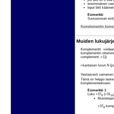
ensimmäinen vasta
loput bitit käännet
Esimerkki
Suuruusosan esity
Komplementin kompl
Muiden lukujärj
Komplementti voidaan
komplementin ottamine
complement, r-1))
r-kantaisen luvun N (j
Vastaavasti samaisen 
Tämä on helppo laskea
komplementeikseen.
Esimerkki 1
Luku +37
(=31
8
10
Muistetaan,
+37
kompl
8