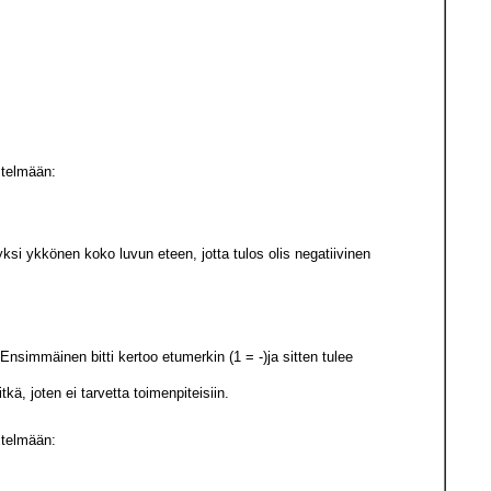
stelmään:
i ykkönen koko luvun eteen, jotta tulos olis negatiivinen
 Ensimmäinen bitti kertoo etumerkin (1 = -)ja sitten tulee
kä, joten ei tarvetta toimenpiteisiin.
stelmään: