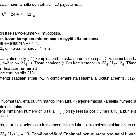
istaa muuntamalla sen takaisin 10-järjestelmään:
0
× 8
= 24 + 7 = 31
10
 on itseisarvo-etumerkki muodossa.
en luvun komplementoinnissa on syytä olla tarkkana !
n 4-kantainen --> r=4.
21
on kaksi numeroa --> n=2.
4
an vähennetty (r-1) komplementti, koska se on helpompi. --> Vähennetään kah
3, n=2 ja N=-21
--> Tästä saadaan (r-1):n komplementiksi 33
-21
=12
.
Tämä 
4
4
4
4
n lisätään numero 3
ementti on siis 312
4
entti saadaan sitten (r-1):n komplementista lisäämällä lukuun 1:nen ts. 312
4
 huomataan, että suurin mahdollinen luku 4-järjestelmässä kahdella numerolla
oinnin takia.
ensimmäinen numero on 0 tai 1 = (+) on kyseessä positiivinen luku ja kun en
ollen:
ään, että tulokseksi on tulossa negatiivinen luku ts. komplementoidun luvun 
 33
-21
+1
= 13
Tämä on väärin! Ensimmäinen numero osoittaisi luvun ol
4
4
4
4