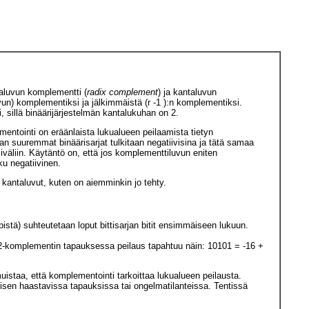
taluvun komplementti (
radix complement
) ja kantaluvun
luvun) komplementiksi ja jälkimmäistä (r -1 ):n komplementiksi.
sillä binäärijärjestelmän kantalukuhan on 2.
mentointi on eräänlaista lukualueen peilaamista tietyn
an suuremmat binäärisarjat tulkitaan negatiivisina ja tätä samaa
iväliin. Käytäntö on, että jos komplementtiluvun eniten
ku negatiivinen.
n kantaluvut, kuten on aiemminkin jo tehty.
istä) suhteutetaan loput bittisarjan bitit ensimmäiseen lukuun.
. 2-komplementin tapauksessa peilaus tapahtuu näin: 10101 = -16 +
uistaa, että komplementointi tarkoittaa lukualueen peilausta.
yisen haastavissa tapauksissa tai ongelmatilanteissa. Tentissä