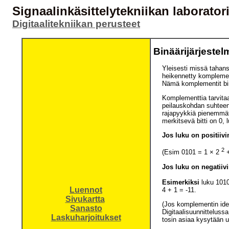
Signaalinkäsittelytekniikan laborator
Digitaalitekniikan perusteet
Binäärijärjeste
Yleisesti missä tahans
heikennetty komplemen
Nämä komplementit binä
Komplementtia tarvitaa
peilauskohdan suhteen.
rajapyykkiä pienemmät 
merkitsevä bitti on 0, 
Jos luku on positiiv
2
(Esim 0101 = 1 × 2
+
Jos luku on negatiiv
Esimerkiksi
luku 1010
Luennot
4 + 1 = -11.
Sivukartta
(Jos komplementin idea
Sanasto
Digitaalisuunnitteluss
Laskuharjoitukset
tosin asiaa kysytään u