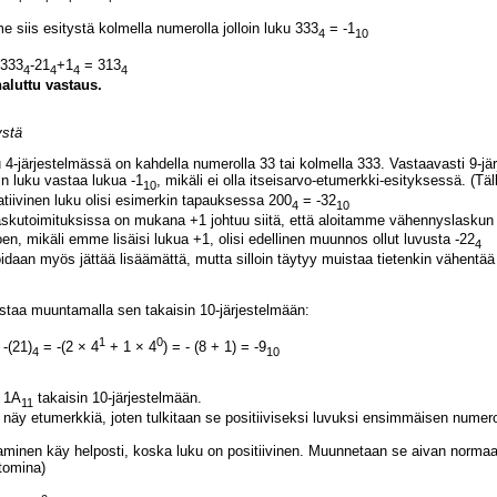
 siis esitystä kolmella numerolla jolloin luku 333
= -1
4
10
 333
-21
+1
= 313
4
4
4
4
aluttu vastaus.
ystä
 4-järjestelmässä on kahdella numerolla 33 tai kolmella 333. Vastaavasti 9-jä
n luku vastaa lukua -1
, mikäli ei olla itseisarvo-etumerkki-esityksessä. (Täl
10
tiivinen luku olisi esimerkin tapauksessa 200
= -32
4
10
askutoimituksissa on mukana +1 johtuu siitä, että aloitamme vähennyslaskun
en, mikäli emme lisäisi lukua +1, olisi edellinen muunnos ollut luvusta -22
4
daan myös jättää lisäämättä, mutta silloin täytyy muistaa tietenkin vähentää
istaa muuntamalla sen takaisin 10-järjestelmään:
1
0
 -(21)
= -(2 × 4
+ 1 × 4
) = - (8 + 1) = -9
4
10
 1A
takaisin 10-järjestelmään.
11
näy etumerkkiä, joten tulkitaan se positiiviseksi luvuksi ensimmäisen numeron
minen käy helposti, koska luku on positiivinen. Muunnetaan se aivan normaali
tomina)