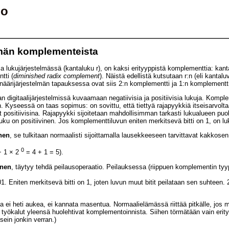
io
lmän komplementeista
a lukujärjestelmässä (kantaluku r), on kaksi erityyppistä komplementtia: kan
tti (
diminished radix complement
). Näistä edellistä kutsutaan r:n (eli kanta
ärijärjestelmän tapauksessa ovat siis 2:n komplementti ja 1:n komplementti, 
n digitaalijärjestelmissä kuvaamaan negatiivisia ja positiivisia lukuja. Komple
 Kyseessä on taas sopimus: on sovittu, että tiettyä rajapyykkiä itseisarvolta
positiivisina. Rajapyykki sijoitetaan mahdollisimman tarkasti lukualueen puol
luku on positiivinen. Jos komplementtiluvun eniten merkitsevä bitti on 1, on lu
inen
, se tulkitaan normaalisti sijoittamalla lausekkeeseen tarvittavat kakkose
0
 1 × 2
= 4 + 1 = 5).
inen
, täytyy tehdä peilausoperaatio. Peilauksessa (riippuen komplementin tyyp
1. Eniten merkitsevä bitti on 1, joten luvun muut bitit peilataan sen suhteen
 ei heti aukea, ei kannata masentua. Normaalielämässä riittää pitkälle, jos m
a työkalut yleensä huolehtivat komplementoinnista. Siihen törmätään vain erit
sein jonkin verran.)