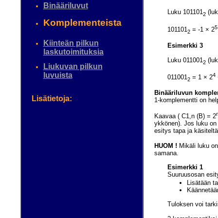
Binääriluvut
Luku 101101
(luk
2
Komplementeista
5
101101
= -1 × 2
2
Kiinteän pilkun
Esimerkki 3
laskutoimituksia
Luku 011001
(luk
2
Liukuvan pilkun
luvuista
4
011001
= 1 × 2
2
Binääriluvun kompl
Lisätietoja:
1-komplementti on he
Kaavaa ( C1,n (B) = 2
ykkönen). Jos luku on 
esitys tapa ja käsitelt
HUOM !
Mikäli luku on
samana.
Esimerkki 1
Suuruusosan esity
Lisätään ta
Käännetään 
Tuloksen voi tark