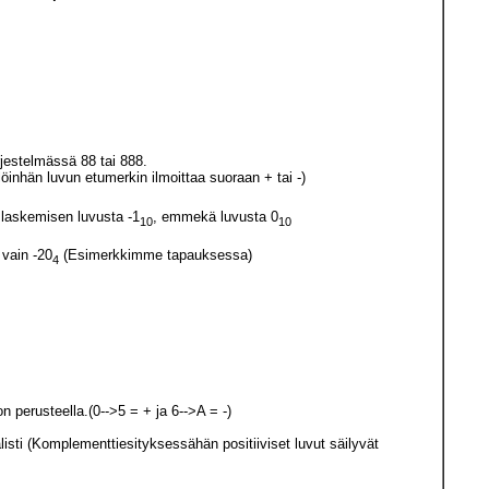
rjestelmässä 88 tai 888.
löinhän luvun etumerkin ilmoittaa suoraan + tai -)
 laskemisen luvusta -1
, emmekä luvusta 0
10
10
 vain -20
(Esimerkkimme tapauksessa)
4
 perusteella.(0-->5 = + ja 6-->A = -)
sti (Komplementtiesityksessähän positiiviset luvut säilyvät